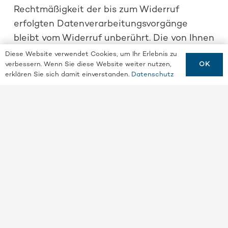
Rechtmäßigkeit der bis zum Widerruf
erfolgten Datenverarbeitungsvorgänge
bleibt vom Widerruf unberührt. Die von Ihnen
im Kontaktformular eingegebenen Daten
Diese Website verwendet Cookies, um Ihr Erlebnis zu
OK
verbessern. Wenn Sie diese Website weiter nutzen,
verbleiben bei uns, bis Sie uns zur Löschung
erklären Sie sich damit einverstanden.
Datenschutz
auffordern, Ihre Einwilligung zur Speicherung
widerrufen oder der Zweck für die
Datenspeicherung entfällt (z. B. nach
abgeschlossener Bearbeitung Ihrer Anfrage).
Zwingende gesetzliche Bestimmungen –
insbesondere Aufbewahrungsfristen –
bleiben unberührt.
Anfrage per E-Mail, Telefon
oder Telefax